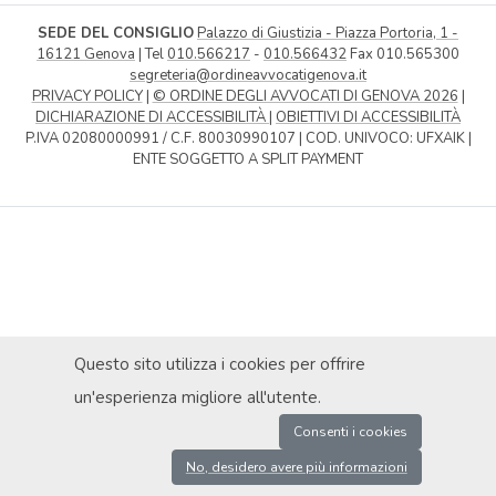
SEDE DEL CONSIGLIO
Palazzo di Giustizia - Piazza Portoria, 1 -
16121 Genova
| Tel
010.566217
-
010.566432
Fax 010.565300
segreteria@ordineavvocatigenova.it
PRIVACY POLICY
|
© ORDINE DEGLI AVVOCATI DI GENOVA 2026
|
DICHIARAZIONE DI ACCESSIBILITÀ
|
OBIETTIVI DI ACCESSIBILITÀ
P.IVA 02080000991 / C.F. 80030990107 | COD. UNIVOCO: UFXAIK |
ENTE SOGGETTO A SPLIT PAYMENT
Questo sito utilizza i cookies per offrire
un'esperienza migliore all'utente.
Consenti i cookies
No, desidero avere più informazioni