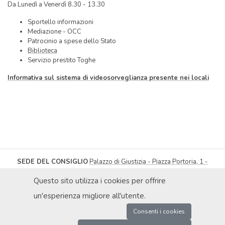
Da Lunedì a Venerdì 8.30 - 13.30
Sportello informazioni
Mediazione - OCC
Patrocinio a spese dello Stato
Biblioteca
Servizio prestito Toghe
Informativa sul sistema di videosorveglianza presente nei locali
SEDE DEL CONSIGLIO
Palazzo di Giustizia - Piazza Portoria, 1 -
16121 Genova
| Tel
010.566217
-
010.566432
Fax 010.565300
Questo sito utilizza i cookies per offrire
segreteria@ordineavvocatigenova.it
PRIVACY POLICY
|
© ORDINE DEGLI AVVOCATI DI GENOVA 2026
|
un'esperienza migliore all'utente.
DICHIARAZIONE DI ACCESSIBILITÀ
|
OBIETTIVI DI ACCESSIBILITÀ
P.IVA 02080000991 / C.F. 80030990107 | COD. UNIVOCO: UFXAIK |
Consenti i cookies
ENTE SOGGETTO A SPLIT PAYMENT