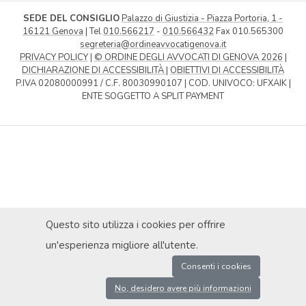
SEDE DEL CONSIGLIO
Palazzo di Giustizia - Piazza Portoria, 1 -
16121 Genova
| Tel
010.566217
-
010.566432
Fax 010.565300
segreteria@ordineavvocatigenova.it
PRIVACY POLICY
|
© ORDINE DEGLI AVVOCATI DI GENOVA 2026
|
DICHIARAZIONE DI ACCESSIBILITÀ
|
OBIETTIVI DI ACCESSIBILITÀ
P.IVA 02080000991 / C.F. 80030990107 | COD. UNIVOCO: UFXAIK |
ENTE SOGGETTO A SPLIT PAYMENT
Questo sito utilizza i cookies per offrire
un'esperienza migliore all'utente.
Consenti i cookies
No, desidero avere più informazioni