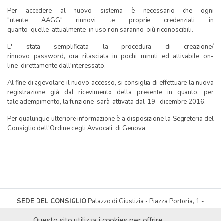
Per accedere al nuovo sistema è necessario che ogni
"utente AAGG" rinnovi le proprie credenziali in
quanto quelle attualmente in uso non saranno più riconoscibili.
E' stata semplificata la procedura di creazione/
rinnovo password, ora rilasciata in pochi minuti ed attivabile on-
line direttamente dall'interessato.
Al fine di agevolare il nuovo accesso, si consiglia di effettuare la nuova
registrazione già dal ricevimento della presente in quanto, per
tale adempimento, la funzione sarà attivata dal 19 dicembre 2016.
Per qualunque ulteriore informazione è a disposizione la Segreteria del
Consiglio dell'Ordine degli Avvocati di Genova.
SEDE DEL CONSIGLIO
Palazzo di Giustizia - Piazza Portoria, 1 -
16121 Genova
| Tel
010.566217
-
010.566432
Fax 010.565300
Questo sito utilizza i cookies per offrire
segreteria@ordineavvocatigenova.it