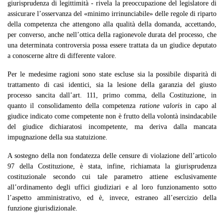
giurisprudenza di legittimità - rivela la preoccupazione del legislatore di
assicurare l’osservanza del «minimo irrinunciabile» delle regole di riparto
della competenza che attengono alla qualità della domanda, accettando,
per converso, anche nell’ottica della ragionevole durata del processo, che
una determinata controversia possa essere trattata da un giudice deputato
a conoscerne altre di differente valore.
Per le medesime ragioni sono state escluse sia la possibile disparità di
trattamento di casi identici, sia la lesione della garanzia del giusto
processo sancita dall’art. 111, primo comma, della Costituzione, in
quanto il consolidamento della competenza
ratione valoris
in capo al
giudice indicato come competente non è frutto della volontà insindacabile
del giudice dichiaratosi incompetente, ma deriva dalla mancata
impugnazione della sua statuizione.
A sostegno della non fondatezza delle censure di violazione dell’articolo
97 della Costituzione, è stata, infine, richiamata la giurisprudenza
costituzionale secondo cui tale parametro attiene esclusivamente
all’ordinamento degli uffici giudiziari e al loro funzionamento
sotto
l’aspetto amministrativo, ed è, invece, estraneo all’esercizio della
funzione giurisdizionale.