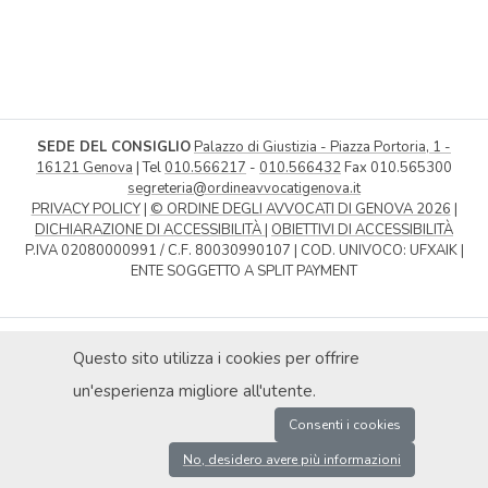
SEDE DEL CONSIGLIO
Palazzo di Giustizia - Piazza Portoria, 1 -
16121 Genova
| Tel
010.566217
-
010.566432
Fax 010.565300
segreteria@ordineavvocatigenova.it
PRIVACY POLICY
|
© ORDINE DEGLI AVVOCATI DI GENOVA 2026
|
DICHIARAZIONE DI ACCESSIBILITÀ
|
OBIETTIVI DI ACCESSIBILITÀ
P.IVA 02080000991 / C.F. 80030990107 | COD. UNIVOCO: UFXAIK |
ENTE SOGGETTO A SPLIT PAYMENT
Questo sito utilizza i cookies per offrire
un'esperienza migliore all'utente.
Consenti i cookies
No, desidero avere più informazioni