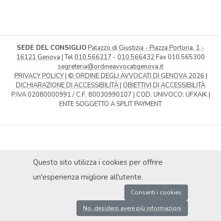
SEDE DEL CONSIGLIO
Palazzo di Giustizia - Piazza Portoria, 1 -
16121 Genova
| Tel
010.566217
-
010.566432
Fax 010.565300
segreteria@ordineavvocatigenova.it
PRIVACY POLICY
|
© ORDINE DEGLI AVVOCATI DI GENOVA 2026
|
DICHIARAZIONE DI ACCESSIBILITÀ
|
OBIETTIVI DI ACCESSIBILITÀ
P.IVA 02080000991 / C.F. 80030990107 | COD. UNIVOCO: UFXAIK |
ENTE SOGGETTO A SPLIT PAYMENT
Questo sito utilizza i cookies per offrire
un'esperienza migliore all'utente.
Consenti i cookies
No, desidero avere più informazioni