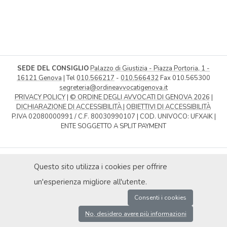
SEDE DEL CONSIGLIO
Palazzo di Giustizia - Piazza Portoria, 1 -
16121 Genova
| Tel
010.566217
-
010.566432
Fax 010.565300
segreteria@ordineavvocatigenova.it
PRIVACY POLICY
|
© ORDINE DEGLI AVVOCATI DI GENOVA 2026
|
DICHIARAZIONE DI ACCESSIBILITÀ
|
OBIETTIVI DI ACCESSIBILITÀ
P.IVA 02080000991 / C.F. 80030990107 | COD. UNIVOCO: UFXAIK |
ENTE SOGGETTO A SPLIT PAYMENT
Questo sito utilizza i cookies per offrire
un'esperienza migliore all'utente.
Consenti i cookies
No, desidero avere più informazioni