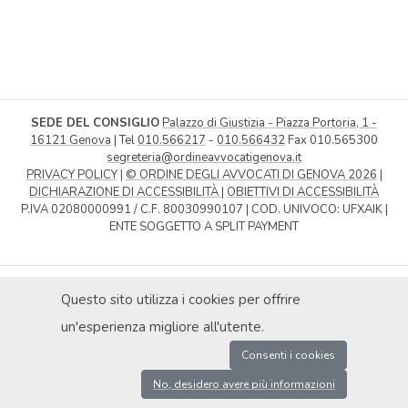
SEDE DEL CONSIGLIO
Palazzo di Giustizia - Piazza Portoria, 1 -
16121 Genova
| Tel
010.566217
-
010.566432
Fax 010.565300
segreteria@ordineavvocatigenova.it
PRIVACY POLICY
|
© ORDINE DEGLI AVVOCATI DI GENOVA 2026
|
DICHIARAZIONE DI ACCESSIBILITÀ
|
OBIETTIVI DI ACCESSIBILITÀ
P.IVA 02080000991 / C.F. 80030990107 | COD. UNIVOCO: UFXAIK |
ENTE SOGGETTO A SPLIT PAYMENT
Questo sito utilizza i cookies per offrire
un'esperienza migliore all'utente.
Consenti i cookies
No, desidero avere più informazioni