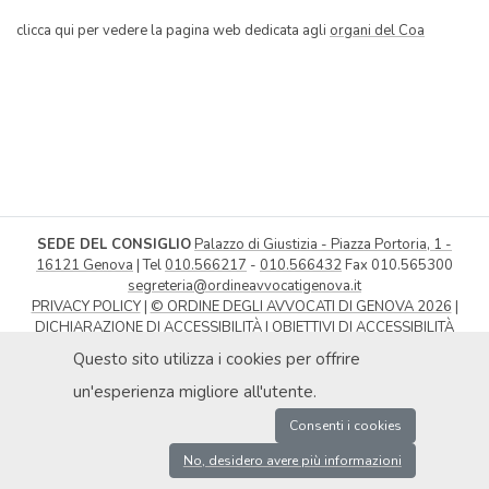
clicca qui per vedere la pagina web dedicata agli
organi del Coa
SEDE DEL CONSIGLIO
Palazzo di Giustizia - Piazza Portoria, 1 -
16121 Genova
| Tel
010.566217
-
010.566432
Fax 010.565300
segreteria@ordineavvocatigenova.it
PRIVACY POLICY
|
© ORDINE DEGLI AVVOCATI DI GENOVA 2026
|
DICHIARAZIONE DI ACCESSIBILITÀ
|
OBIETTIVI DI ACCESSIBILITÀ
P.IVA 02080000991 / C.F. 80030990107 | COD. UNIVOCO: UFXAIK |
Questo sito utilizza i cookies per offrire
ENTE SOGGETTO A SPLIT PAYMENT
un'esperienza migliore all'utente.
Consenti i cookies
No, desidero avere più informazioni