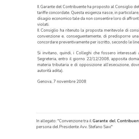
Il Garante del Contribuente ha proposto al Consiglio dell
tariffe concordate. Questa esigenza nasce, in particolare
disagio economico tale da non consentire loro di affrontare 
violati.
Il Consiglio ha ritenuto la proposta meritevole di cons
convenzione e, conseguentemente, di predisporre una l
concordare preventivamente per iscritto, secondo le lin
Si invitano, quindi, i Colleghi che fossero interessat
Segreteria, entro il giorno 22/12/2008, apposita doma
materia tributaria e di opposizione all’esecuzione, dov
autorità adita).
Genova, 7 novembre 2008
In allegato: "Convenzione tra il
Garante del Contribuent
persona del Presidente Avv. Stefano Savi"