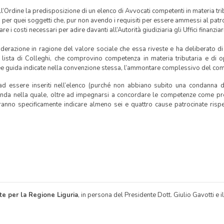
’Ordine la predisposizione di un elenco di Avvocati competenti in materia tribu
, per quei soggetti che, pur non avendo i requisiti per essere ammessi al patro
i costi necessari per adire davanti all’Autorità giudiziaria gli Uffici finanziari 
iderazione in ragione del valore sociale che essa riveste e ha deliberato di 
ista di Colleghi, che comprovino competenza in materia tributaria e di op
ee guida indicate nella convenzione stessa, l’ammontare complessivo del compe
i ad essere inseriti nell’elenco (purché non abbiano subito una condanna d
nda nella quale, oltre ad impegnarsi a concordare le competenze come prev
ranno specificamente indicare almeno sei e quattro cause patrocinate rispet
e per la Regione Liguria
, in persona del Presidente Dott. Giulio Gavotti e i