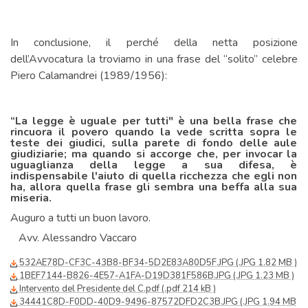
In conclusione, il perché della netta posizione
dell’Avvocatura la troviamo in una frase del “solito” celebre
Piero Calamandrei (1989/1956):
“La legge è uguale per tutti" è una bella frase che
rincuora il povero quando la vede scritta sopra le
teste dei giudici, sulla parete di fondo delle aule
giudiziarie; ma quando si accorge che, per invocar la
uguaglianza della legge a sua difesa, è
indispensabile l'aiuto di quella ricchezza che egli non
ha, allora quella frase gli sembra una beffa alla sua
miseria.
Auguro a tutti un buon lavoro.
Avv. Alessandro Vaccaro
532AE78D-CF3C-43B8-BF34-5D2E83A80D5F.JPG (.JPG 1.82 MB )
1BEF7144-B826-4E57-A1FA-D19D381F586B.JPG (.JPG 1.23 MB )
Intervento del Presidente del C.pdf (.pdf 214 kB )
34441C8D-F0DD-40D9-9496-87572DFD2C3B.JPG (.JPG 1.94 MB