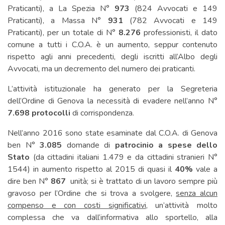
Praticanti), a La Spezia N°
973
(824 Avvocati e 149
Praticanti), a Massa N°
931
(782 Avvocati e 149
Praticanti), per un totale di N°
8.276
professionisti, il dato
comune a tutti i C.O.A. è un aumento, seppur contenuto
rispetto agli anni precedenti, degli iscritti all’Albo degli
Avvocati, ma un decremento del numero dei praticanti.
L’attività istituzionale ha generato per la Segreteria
dell’Ordine di Genova la necessità di evadere nell’anno N°
7.698
protocolli
di corrispondenza.
Nell’anno 2016 sono state esaminate dal C.O.A. di Genova
ben N°
3.085
domande di
patrocinio a spese dello
Stato
(da cittadini italiani 1.479 e da cittadini stranieri N°
1544) in aumento rispetto al 2015 di quasi il
40%
vale a
dire ben N°
867
unità; si è trattato di un lavoro sempre più
gravoso per l’Ordine che si trova a svolgere,
senza alcun
compenso e con costi significativi
, un’attività molto
complessa che va dall’informativa allo sportello, alla