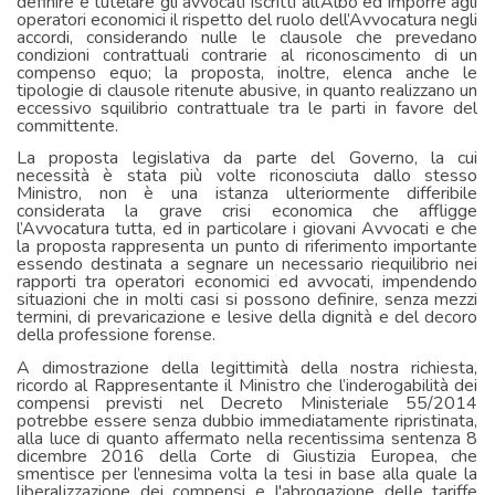
definire e tutelare gli avvocati iscritti all’Albo ed imporre agli
operatori economici il rispetto del ruolo dell’Avvocatura negli
accordi, considerando nulle le clausole che prevedano
condizioni contrattuali contrarie al riconoscimento di un
compenso equo; la proposta, inoltre, elenca anche le
tipologie di clausole ritenute abusive, in quanto realizzano un
eccessivo squilibrio contrattuale tra le parti in favore del
committente.
La proposta legislativa da parte del Governo, la cui
necessità è stata più volte riconosciuta dallo stesso
Ministro, non è una istanza ulteriormente differibile
considerata la grave crisi economica che affligge
l’Avvocatura tutta, ed in particolare i giovani Avvocati e che
la proposta rappresenta un punto di riferimento importante
essendo destinata a segnare un necessario riequilibrio nei
rapporti tra operatori economici ed avvocati, impendendo
situazioni che in molti casi si possono definire, senza mezzi
termini, di prevaricazione e lesive della dignità e del decoro
della professione forense.
A dimostrazione della legittimità della nostra richiesta,
ricordo al Rappresentante il Ministro che l’inderogabilità dei
compensi previsti nel Decreto Ministeriale 55/2014
potrebbe essere senza dubbio immediatamente ripristinata,
alla luce di quanto affermato nella recentissima sentenza 8
dicembre 2016 della Corte di Giustizia Europea, che
smentisce per l’ennesima volta la tesi in base alla quale la
liberalizzazione dei compensi e l'abrogazione delle tariffe