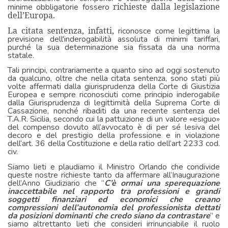
richieste dalla legislazione
minime obbligatorie fossero
dell’Europa.
La citata sentenza, infatti,
riconosce come legittima la
previsione dell'inderogabilità assoluta di minimi tariffari,
purché la sua determinazione sia fissata da una norma
statale.
Tali principi, contrariamente a quanto sino ad oggi sostenuto
da qualcuno, oltre che nella citata sentenza, sono stati più
volte affermati dalla giurisprudenza della Corte di Giustizia
Europea e sempre riconosciuti come principio inderogabile
dalla Giurisprudenza di legittimità della Suprema Corte di
Cassazione, nonché ribaditi da una recente sentenza del
T.A.R. Sicilia, secondo cui la pattuizione di un valore «esiguo»
del compenso dovuto all’avvocato è di per sé lesiva del
decoro e del prestigio della professione e in violazione
dell’art. 36 della Costituzione e della ratio dell’art 2233 cod.
civ.
Siamo lieti e plaudiamo il Ministro Orlando che condivide
queste nostre richieste tanto da affermare all’Inaugurazione
dell’Anno Giudiziario che “
C’è ormai una sperequazione
inaccettabile nel rapporto tra professioni e grandi
soggetti finanziari ed economici che creano
compressioni dell’autonomia del professionista dettati
da posizioni dominanti che credo siano da contrastare
” e
siamo altrettanto lieti che consideri irrinunciabile il ruolo