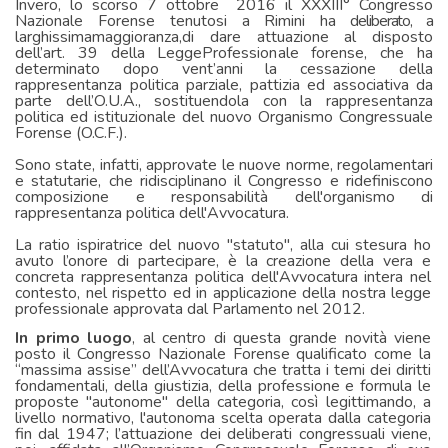
Invero, lo scorso 7 ottobre 2016 il XXXIII° Congresso
Nazionale Forense tenutosi a Rimini ha
deliberato, a
larghissimamaggioranza,di dare attuazione al disposto
dell’art. 39 della LeggeProfessionale forense, che ha
determinato dopo vent’anni la cessazione della
rappresentanza politica parziale, pattizia ed associativa da
parte dell’O.U.A., sostituendola con la rappresentanza
politica ed istituzionale del nuovo Organismo Congressuale
Forense (O.C.F.).
Sono state, infatti, approvate le nuove norme, regolamentari
e statutarie, che ridisciplinano il Congresso e ridefiniscono
composizione e responsabilità dell'organismo di
rap
presentanza politica dell'Avvocatura.
La ratio ispiratrice del nuovo "statuto", alla cui stesura ho
avuto l’onore di partecipare, è la creazione della vera e
concreta rappresentanza politica dell'Avvocatura intera nel
contesto, nel rispetto ed in applicazione della nostra legge
professionale approvata dal Parlamento nel 2012.
In primo luogo
, al centro di questa grande novità viene
posto il Congresso Nazionale Forense qualificato come la
“massima assise” dell’Avvocatura che tratta i temi dei diritti
fondamentali, della giustizia, della professione e formula le
proposte "autonome" della categoria, così legittimando, a
livello normativo, l'autonoma scelta operata dalla categoria
fin dal 1947; l’attuazione dei deliberati congressuali viene,