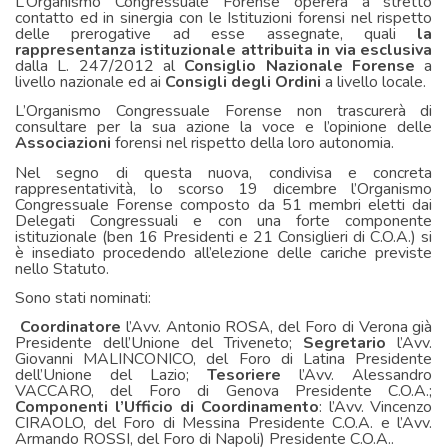
L’Organismo Congressuale Forense opererà a stretto
contatto ed in sinergia con le Istituzioni forensi nel rispetto
delle prerogative ad esse assegnate, quali
la
rappresentanza istituzionale attribuita in via esclusiva
dalla L. 247/2012 al
Consiglio Nazionale Forense
a
livello nazionale ed ai
Consigli degli Ordini
a livello locale.
L’Organismo Congressuale Forense non trascurerà di
consultare per la sua azione la voce e l’opinione delle
Associazioni
forensi nel rispetto della loro autonomia.
Nel segno di questa nuova, condivisa e concreta
rappresentatività, lo scorso 19 dicembre l’Organismo
Congressuale Forense composto da 51 membri eletti dai
Delegati Congressuali e con una forte componente
istituzionale (ben 16 Presidenti e 21 Consiglieri di C.O.A.) si
è insediato procedendo all’elezione delle cariche previste
nello Statuto.
Sono stati nominati:
Coordinatore
l’Avv. Antonio ROSA, del Foro di Verona già
Presidente dell’Unione del Triveneto;
Segretario
l’Avv.
Giovanni MALINCONICO, del Foro di Latina Presidente
dell’Unione del Lazio;
Tesoriere
l’Avv. Alessandro
VACCARO, del Foro di Genova Presidente C.O.A.;
Componenti l’Ufficio di Coordinamento
: l’Avv. Vincenzo
CIRAOLO, del Foro di Messina Presidente C.O.A. e l’Avv.
Armando ROSSI, del Foro di Napoli) Presidente C.O.A..