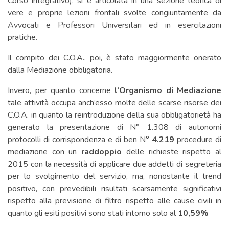
Corso integrativo), si è articolata in una sezione teorica di
vere e proprie lezioni frontali svolte congiuntamente da
Avvocati e Professori Universitari ed in esercitazioni
pratiche.
Il compito dei C.O.A., poi, è stato maggiormente onerato
dalla Mediazione obbligatoria.
Invero, per quanto concerne
l’Organismo di Mediazione
tale attività occupa anch’esso molte delle scarse risorse dei
C.O.A. in quanto la reintroduzione della sua obbligatorietà ha
generato la presentazione di N° 1.308 di autonomi
protocolli di corrispondenza e di ben N°
4.219
procedure di
mediazione con un
raddoppio
delle richieste rispetto al
2015 con la necessità di applicare due addetti di segreteria
per lo svolgimento del servizio, ma, nonostante il trend
positivo, con prevedibili risultati scarsamente significativi
rispetto alla previsione di filtro rispetto alle cause civili in
quanto gli esiti positivi sono stati intorno solo al
10,59%