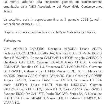
sedicesima giornata del contemporaneo
La mostra aderisce alla
organizzata dalla AMCI Associazione dei Musei d’Arte Contemporanea
Italiani
La collettiva sarà in esposizione fino al 9 gennaio 2021 (lunedì -
venerdì) con orario 10-18.
Organizzazione e allestimento a cura dell’avv. Gabriella de Filippis.
Partecipano:
Vichi AGNELLO CAPURRO, Marinella ALBORA, Tiziana ARATA,
Federica BARCELLONA, Orietta BAY, Gianluigi BOLETO, Paolo BORIO,
Elena BOSCHIERI, Rossana CAMPANELLA ERRE, Angela CAREGGIO,
Elisabetta CASTELLO, Caterina CATALDI, Giusy CHIOLO, Giovanna
COMANDÈ, Rosalina COLLU, Francesca DALL’ACQUA F.Da, Giovanna
DE FRANCHI, Gabriella de FILIPPIS, Massimo DEL SETTE, Maura DE
NARDIS, Ornella GARIO, Chiara GENNARO, Giulio Cesare GIACOBBE,
Angela GRECO, Gianluca FAZZ, Tina LENTINO, Simonetta LITTERA,
Maria LUPERINI, Laura MINUTI, Nikolinka NIKOLOVA, Giovanni
PALERMO, Laura PELUFFO, Eralda PITTO, Mario PUPPO, Pino RANDO,
Susanna RICONDA GALLETTI, Paolo RUGGERI, Enrica SALA, Marialuisa
SEGHEZZA, Fulvia STEARDO, Mario TUBELLI, Patrizia TUMMOLO, Ivo
VASSALLO.